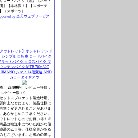
りロードバイク【黒】【ネット
価】【本格派！】【スポーテ
】（スポーツ）
upported by 楽天ウェブサービス
アウトレット】オシャレ アンド
＆ シンプル 自転車 ロードバイク
フラットバイク クロスバイク マ
ウンテンバイク MTB 700×32C
HIMANO シマノ 14段変速 AND
カラータイヤアウ
格：
29,800円
レビュー評価：
0
レビュー数：0
セットスプロケット製造時期、
質向上などにより、製品仕様は
告無く変更されることがありま
。あらかじめご了承ください。
ウトレットなのでお買い得！※
商品は輸送中についた細かな傷
塗装のムラ等、仕様変更がある
のもございます。お求めの際は