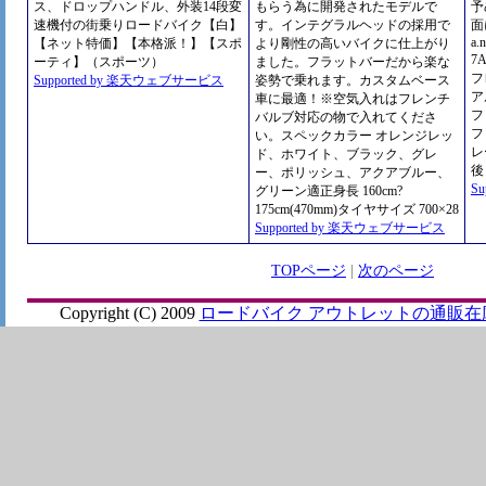
ス、ドロップハンドル、外装14段変
もらう為に開発されたモデルで
予
速機付の街乗りロードバイク【白】
す。インテグラルヘッドの採用で
面
a.
【ネット特価】【本格派！】【スポ
より剛性の高いバイクに仕上がり
7
ーティ】（スポーツ）
ました。フラットバーだから楽な
フ
Supported by 楽天ウェブサービス
姿勢で乗れます。カスタムベース
ア
車に最適！※空気入れはフレンチ
フ
バルブ対応の物で入れてくださ
フ
い。スペックカラー オレンジレッ
レ
ド、ホワイト、ブラック、グレ
後
ー、ポリッシュ、アクアブルー、
S
グリーン適正身長 160cm?
175cm(470mm)タイヤサイズ 700×28
Supported by 楽天ウェブサービス
TOPページ
|
次のページ
Copyright (C) 2009
ロードバイク アウトレットの通販在