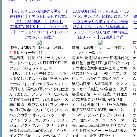
【モデルチェンジの為売り尽くし！
2009%OFF限定セットSALEセール
送料無料！】アウトレットでお買い
マウンテンバイクMTBクロスバイ
3
得！【送料無料！】【2009】
クママチャリシティサイクル激安
TRINITY PLUS【トリニティープラ
訳ありアウトレット送料無料メン
ス】フラットバーロードバイクDOS
ズレディース残り僅か！mini純正
アウトレット限定
LEDライト【\,5250以上で送
価
価格：
27,800円
レビュー評価：
価格：
2,980円
レビュー評価：
4.
4.18
レビュー数：11
4.5
レビュー数：2
キ
商品説明・特長 ビギナー向けのフ
電源単4乾電池3本(デモ用電池付属)
チ
ラットバーモデル！TRINITY PLUS
点灯色白色3連LED(点灯2パターン)
リ
ブランドのセカンドモデル
その他の注意事項送料こちらの商
ズ
『DOS』！もっと手軽にロードバイ
品の送料区分は「小型」です。送
の
クを楽しんでもらう為に開発された
料はこちらからご確認ください。
ら
モデルです。インテグラルヘッドの
納期の目安ご入金確認後（クレジ
は
採用でより剛性の高いバイクに仕上
ットカード支払いの場合は、決済
な
がりました。フラットバーだから楽
処理完了後）4?5日程度。* お住ま
ロ
な姿勢で乗れます。カスタムベース
いの地域により納期が異なりま
ー
車に最適！※空気入れはフレンチバ
す。【取扱商品】折りたたみ自転
さ
1
ルブ対応の物で入れてください。ス
車[DOPPELGANGER,mini,シボレ
を
日
ペックカラー オレンジレッド、ホ
ー,マウンテンバイク,クロスバイ
オフ
ワイト、ブラック、グレー、ポリッ
ク]・旅行バック・スーツケース
変
シュ、アクアブルー、グリーン適正
等。mono-cocoloは商品作りにこだ
ズ
身長 160cm?175cm(470mm)タイヤサ
わりを持ったメーカー商品取扱店
ア
イズ 700×28c（フレンチバルブ） ギ
です。mini純正 LEDライト
ア