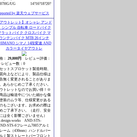
Z07HG/UG 14?16?18?20?
upported by 楽天ウェブサービス
アウトレット】オシャレ アンド
＆ シンプル 自転車 ロードバイク
フラットバイク クロスバイク マ
ウンテンバイク MTB 26インチ
HIMANO シマノ 14段変速 AND
カラータイヤアウトレ
格：
29,800円
レビュー評価：
0
レビュー数：0
セットスプロケット製造時期、
質向上などにより、製品仕様は
告無く変更されることがありま
。あらかじめご了承ください。
ウトレットなのでお買い得！※
商品は輸送中についた細かな傷
塗装のムラ等、仕様変更がある
のもございます。お求めの際は
めご了承下さい。（走行、安全
には全く影響ございません）
n.design-works AND-STS-
AND-STS-6フレーム7005アルミ
レーム（430mm）ハンドルバー
ルミ製ストレートバーフロント