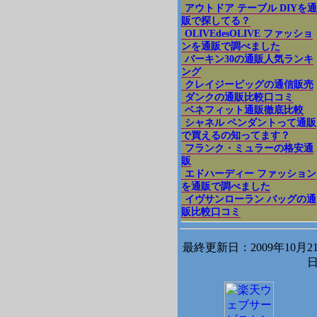
アウトドア テーブル DIYを通
販で探してる？
OLIVEdesOLIVE ファッショ
ンを通販で調べました
バーキン30の通販人気ランキ
ング
クレイジーピッグの通信販売
ダンクの通販比較口コミ
ベネフィット通販徹底比較
シャネル ペンダントって通販
で買えるの知ってます？
フランク・ミュラーの格安通
販
エドハーディー ファッション
を通販で調べました
イヴサンローラン バッグの通
販比較口コミ
最終更新日：2009年10月2