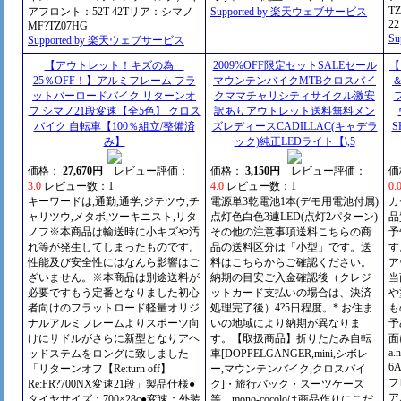
T
アフロント：52T 42Tリア：シマノ
Supported by 楽天ウェブサービス
22
MF?TZ07HG
S
Supported by 楽天ウェブサービス
【アウトレット！キズの為
2009%OFF限定セットSALEセール
【
25％OFF！】アルミフレーム フラ
マウンテンバイクMTBクロスバイ
ットバーロードバイク リターンオ
クママチャリシティサイクル激安
フ シマノ21段変速【全5色】 クロス
訳ありアウトレット送料無料メン
バイク 自転車【100％組立/整備済
ズレディースCADILLAC(キャデラ
S
み】
ック)純正LEDライト【\,5
価格：
27,670円
レビュー評価：
価格：
3,150円
レビュー評価：
価
3.0
レビュー数：1
4.0
レビュー数：1
0.
キーワードは,通勤,通学,ジテツウ,チ
電源単3乾電池1本(デモ用電池付属)
カ
ャリツウ,メタボ,ツーキニスト,リタ
点灯色白色3連LED(点灯2パターン)
品
ノフ※本商品は輸送時に小キズや汚
その他の注意事項送料こちらの商
予
れ等が発生してしまったものです。
品の送料区分は「小型」です。送
す
性能及び安全性にはなんら影響はご
料はこちらからご確認ください。
ア
ざいません。※本商品は別途送料が
納期の目安ご入金確認後（クレジ
当
必要ですもう定番となりました初心
ットカード支払いの場合は、決済
や
者向けのフラットロード軽量オリジ
処理完了後）4?5日程度。* お住ま
も
ナルアルミフレームよりスポーツ向
いの地域により納期が異なりま
予
けにサドルがさらに新型となりアヘ
す。【取扱商品】折りたたみ自転
面
a.
ッドステムをロングに致しました
車[DOPPELGANGER,mini,シボレ
6
「リターンオフ【Re:turn off】
ー,マウンテンバイク,クロスバイ
フ
Re:FR?700NX変速21段」製品仕様●
ク]・旅行バック・スーツケース
ア
タイヤサイズ：700×28c●変速：外装
等。mono-cocoloは商品作りにこだ