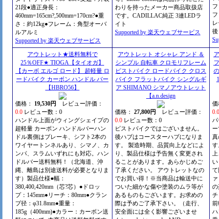
フ
21段●適正身長：
わりを持ったメーカー商品取扱店
フ
460mm=165cm?,500mm=170cm?●重
です。CADILLAC純正 3連LEDラ
レ
さ：約12kg●フレーム：角型オーバ
イト
後
ルアルミ
Supported by 楽天ウェブサービス
S
Supported by 楽天ウェブサービス
アウトレット★送料無料で
アウトレット オシャレ アンド ＆
25％OFF★ TIOGA【タイオガ】
シンプル 自転車 クロモリフレーム
【カーボ エルゴ ロード】 超軽量 ロ
ピストバイク ロードバイク クロス
ードバイク カーボン ハンドル バー
バイク フラットバイク シングルギ
【HBRO56】
ア SHIMANO シマノアウトレット
【a.n.design
価格：
19,530円
レビュー評価：
価
0.0
レビュー数：0
価格：
27,800円
レビュー評価：
0.
ハンドル上面がウィングシェイプの
0.0
レビュー数：0
パ
超軽量 カーボン ハンドルバーハン
ピストバイクではございません。
ー
ドル裏側はブレーキ、シフト2本の
後ハブはコースターハブになりま
真
ワイヤートンネルあり、シマノ、カ
す。 製造時期、品質向上などによ
す
ンパ、スラムいずれにも対応。ハン
り、製品仕様は予告無く変更され
上
ドルバー送料無料！（北海道、沖
ることがあります。あらかじめご
い
縄、離島は別途送料が必要となりま
了承ください。 アウトレットなの
て
す）製品仕様●幅：
でお買い得！※当商品は輸送中に
ァ
380,400,420mm（芯?芯）●ドロッ
ついた細かな傷や塗装のムラ等が
の
プ：145mm●リーチ：80mm●クラン
あるものもございます。お求めの
チ
プ径：φ31.8mm●重量：
際は予めご了承下さい。（走行、
前
185g（400mm)●カラー：カーボン送
安全面には全く影響ございませ
ハ