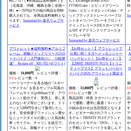
料について●本商品は送料無料です
ん）a.n.design-works AND-
乗
（北海道、沖縄、離島を除く全国一
FT7001Color：ビビッドグリーン
特
律）●一万円以下の他の商品を同時
Color：ビビッドオレンジColor：マ
ィ
購入されても、全商品送料無料とな
ットブラックストレートバーフロ
S
ります。
Supported by 楽天ウェブサ
ントキャリパーブレーキフロント
ービス
クイックレリースDXスポーツサド
ル50T ギアクランクリアコースタ
ーブレーキ70
Supported by 楽天ウェブサービス
アウトレット★送料無料★アルミフ
【お得セット！】アウトレットで
【
レーム、前輪クイックリリースのロ
お買い得！タガーメッセンジャー
ードバイク（入門者向け） 14段変
バックセット！【お得セット！】
速" Re:turn off RD-702 (ホワイト)
【2009】TRINITY PLUS【トリニ
ティープラス】フラットバーロー
S
価格：
34,800円
レビュー評価：
ドバイクDOS アウトレット限定タ
0.0
レビュー数：0
ガ
パーツコーナーを見る他の "スポー
価
ツサイクル" を見るサンプル写真の
価格：
33,800円
レビュー評価：
0.
フレームサイズは460mmです。アウ
0.0
レビュー数：0
カ
トレット処分です。実用上、差し支
商品説明・特長 タガーバックセッ
品
えのないキズ等がございます。ドド
トで通勤・通学に最適！※バッグ
予
ーンと5,000円引きにて販売いたし
の組み合わせは当店指定となりま
す
ます。安全快適でファッション豊か
す。ビギナー向けのフラットバー
ア
なニュースタイルの楽しい人気自転
モデル！TRINITY PLUSブランド
当
車（サイクル、チャリ）を組立で。
のセカンドモデル『DOS』！もっ
や
アルミリム、前輪クイックリリー
と手軽にロードバイクを楽しんで
も