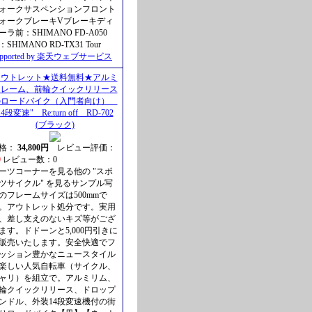
ォークサスペンションフロント
ォークブレーキVブレーキディ
ーラ前：SHIMANO FD-A050
：SHIMANO RD-TX31 Tour
upported by 楽天ウェブサービス
アウトレット★送料無料★アルミ
フレーム、前輪クイックリリース
のロードバイク（入門者向け）
14段変速" Re:turn off RD-702
(ブラック)
格：
34,800円
レビュー評価：
0
レビュー数：0
ーツコーナーを見る他の "スポ
ツサイクル" を見るサンプル写
のフレームサイズは500mmで
。アウトレット処分です。実用
、差し支えのないキズ等がござ
ます。ドドーンと5,000円引きに
販売いたします。安全快適でフ
ッション豊かなニュースタイル
楽しい人気自転車（サイクル、
ャリ）を組立で。アルミリム、
輪クイックリリース、ドロップ
ンドル、外装14段変速機付の街