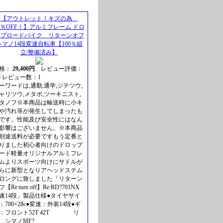
【アウトレット！キズの為
0％OFF！】アルミフレーム ドロ
ップロードバイク リターンオフ
シマノ14段変速自転車【100％組
立/整備済み】
格：
29,400円
レビュー評価：
0
レビュー数：1
ーワードは,通勤,通学,ジテツウ,
ャリツウ,メタボ,ツーキニスト,
タノフ※本商品は輸送時に小キ
や汚れ等が発生してしまったも
です。性能及び安全性にはなん
影響はございません。※本商品
別途送料が必要ですもう定番と
りました初心者向けのドロップ
ード軽量オリジナルアルミフレ
ムよりスポーツ向けにサドルが
らに新型となりアヘッドステム
ロングに致しました「リターン
【Re:turn off】Re:RD?701NX
速14段」製品仕様●タイヤサイ
：700×28c●変速：外装14段●ギ
：フロント52T 42T リ
 シマノMF?